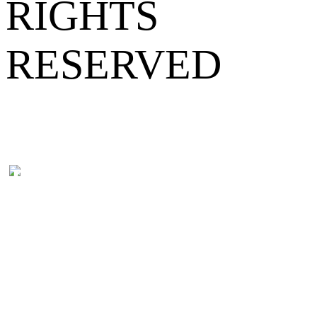
RIGHTS
RESERVED
ICP备案号: 粤
B-20050235-10
粤公网安备
44010402001745
号